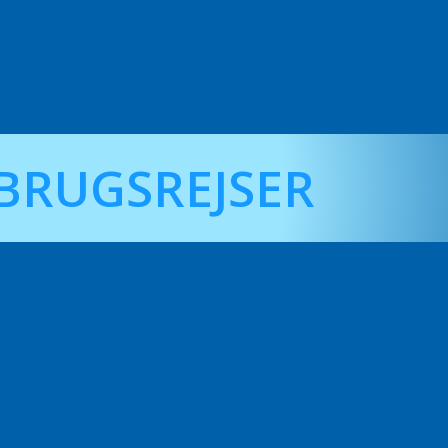
BRUGSREJSER